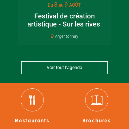
8
9
AOÛT
Du
au
Festival de création
artistique - Sur les rives
Cou
Argentonnay
Voir tout l'agenda
Restaurants
Brochures