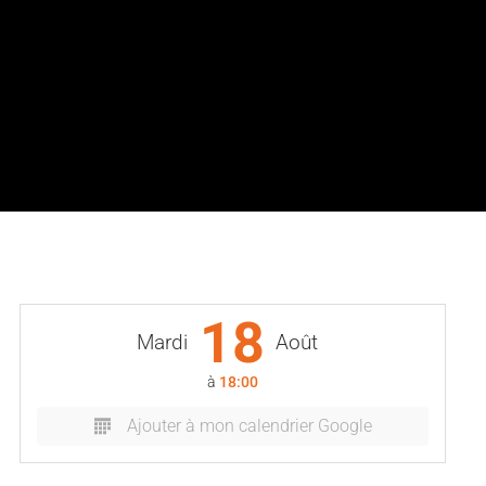
18
Mardi
Août
à
18:00
Ajouter à mon calendrier Google