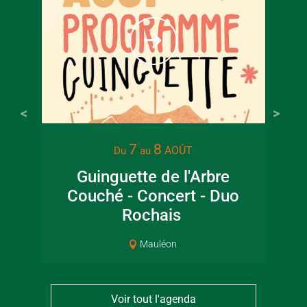
Tarif ple
7
8
AOÛT
Du
au
Guinguette de l'Arbre
Lec
Couché - Concert - Duo
jar
Rochais
Mauléon
Voir tout l'agenda