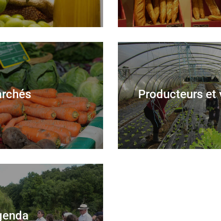
rchés
Producteurs et 
genda