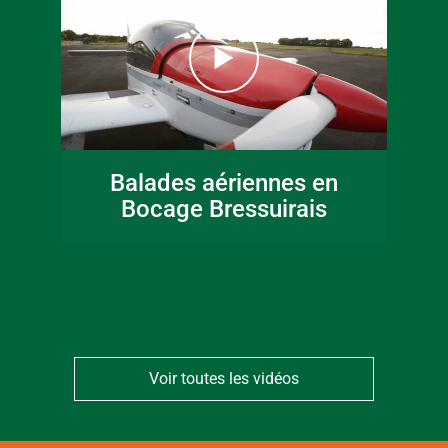
16 juin 2026
Fête de la musique
Balades aériennes en
en Bocage
Bocage Bressuirais
Bressuirais
Voir toutes les vidéos