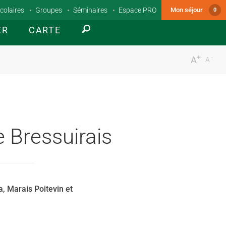
colaires
Groupes
Séminaires
Espace PRO
Mon séjour
0
ER
CARTE
+
-
A
A
 Bressuirais
, Marais Poitevin et