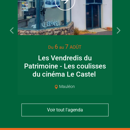
22 juin 2026
16 juin 2
6
7
AOÛT
Du
au
Visite guidée en
Fête de la
Les Vendredis du
Ma
canoë en Bocage
en Boc
Bressuirais
Bressui
Patrimoine - Les coulisses
du cinéma Le Castel
Mauléon
Voir tout l'agenda