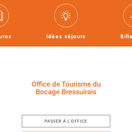
ures
Idées séjours
Bill
Office de Tourisme du
Bocage Bressuirais
+33 (0)5 49 65 10 27
PASSER À L'OFFICE