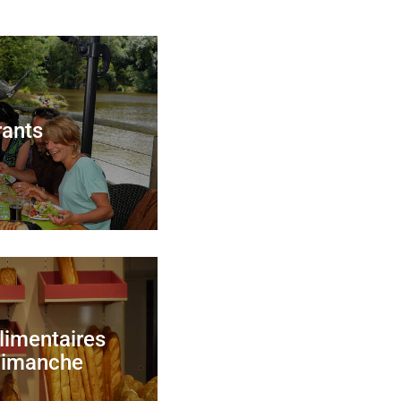
rants
imentaires
 dimanche