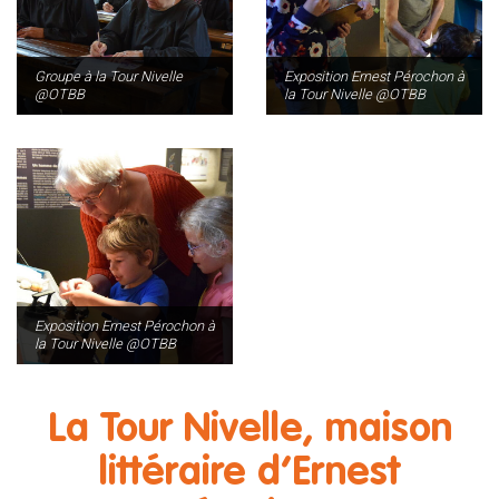
Groupe à la Tour Nivelle
Exposition Ernest Pérochon à
@OTBB
la Tour Nivelle @OTBB
Exposition Ernest Pérochon à
la Tour Nivelle @OTBB
La Tour Nivelle, maison
littéraire d’Ernest