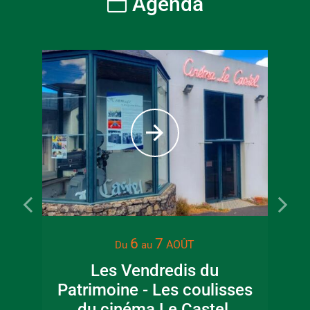
Agenda
6
7
AOÛT
Du
au
Les Vendredis du
La 
Patrimoine - Les coulisses
du cinéma Le Castel