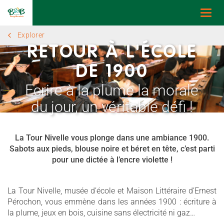
Togg
navi
Explorer
RETOUR À L'ÉCOLE
DE 1900
Ecrire à la plume la morale
du jour, un véritable défi !
La Tour Nivelle vous plonge dans une ambiance 1900.
Sabots aux pieds, blouse noire et béret en tête, c’est parti
pour une dictée à l’encre violette !
La Tour Nivelle, musée d’école et Maison Littéraire d’Ernest
Pérochon, vous emmène dans les années 1900 : écriture à
la plume, jeux en bois, cuisine sans électricité ni gaz…