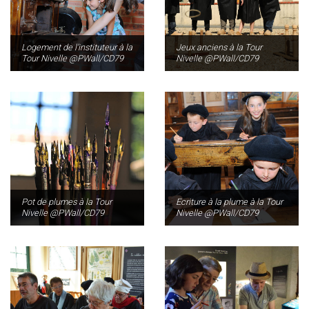
Logement de l’instituteur à la
Jeux anciens à la Tour
Tour Nivelle @PWall/CD79
Nivelle @PWall/CD79
Pot de plumes à la Tour
Ecriture à la plume à la Tour
Nivelle @PWall/CD79
Nivelle @PWall/CD79