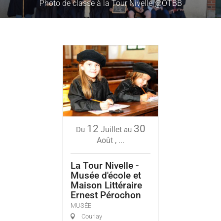
Photo de classe à la Tour Nivelle @OTBB
12
30
Juillet
Du
au
Août
,
...
La Tour Nivelle -
Musée d'école et
Maison Littéraire
Ernest Pérochon
MUSÉE
Courlay