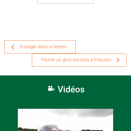
Voyager dans le temps
Pêcher un gros poisson à Pescalis
Vidéos