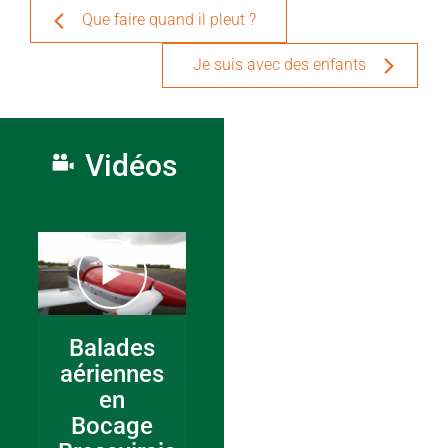
Que faire quand il pleut ?
Je suis avec des enfants
Vidéos
Balades
aériennes
en
Bocage