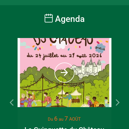
Agenda
6
7
AOÛT
Du
au