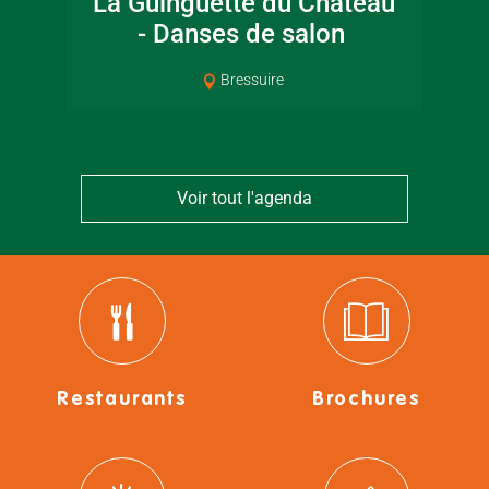
La Guinguette du Château
- Danses de salon
Pat
Bressuire
Voir tout l'agenda
Restaurants
Brochures