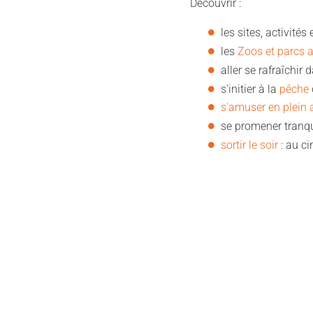
Découvrir :
les sites, activité
les
Zoos et parcs 
aller se rafraîchir
s'initier à la
pêche
s'amuser en plein a
se promener tranqu
sortir le soir
: au c