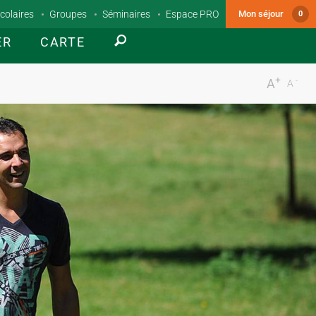
colaires
Groupes
Séminaires
Espace PRO
Mon séjour
0
ER
CARTE
+
-
A
A