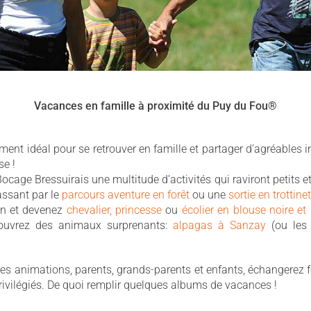
Vacances en famille à proximité du Puy du Fou®
nt idéal pour se retrouver en famille et partager d’agréables in
e !
ocage Bressuirais une multitude d’activités qui raviront petits e
ssant par le
parcours aventure en forêt
ou une
sortie en trottine
en et devenez
chevalier, princesse
ou
écolier en blouse noire et
couvrez des animaux surprenants:
alpagas à Sanzay
(ou le
des animations, parents, grands-parents et enfants, échangerez 
vilégiés. De quoi remplir quelques albums de vacances !