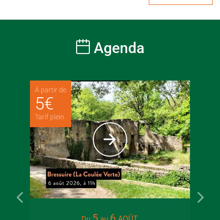
Agenda
À partir de
5
€
Tarif plein
22 juin 2026
16 juin 2
5
6
AOÛT
Du
au