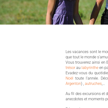
Les vacances sont le mome
que tout le monde s’amus
Vous trouverez ainsi en B
trésor
au
labyrinthe
en pa
Evadez-vous du quotidi
Noël
toute l’année. Dé
Argenton
) ,
autruches
,…
Au fil des excursions et 
anecdotes et moments pri