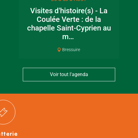
Visite guidée en
Fête de la
Visites d'histoire(s) - La
canoë en Bocage
en Boc
Coulée Verte : de la
Bressuirais
Bressui
chapelle Saint-Cyprien au
m…
Bressuire
Voir tout l'agenda
etterie