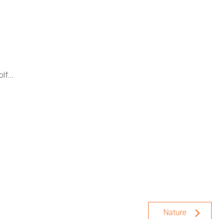
lf...
Nature