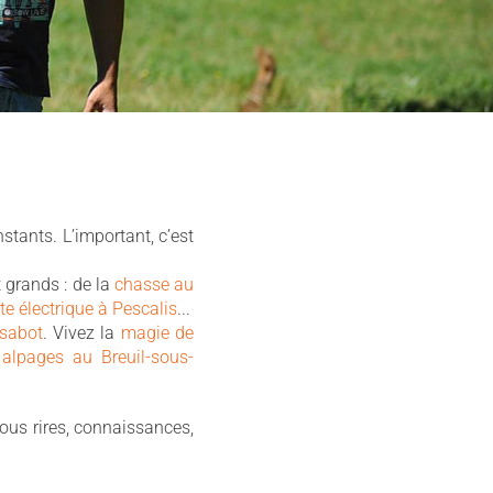
stants. L’important, c’est
t grands : de la
chasse au
tte électrique à Pescalis
...
 sabot
. Vivez la
magie de
s
alpages au Breuil-sous-
fous rires, connaissances,