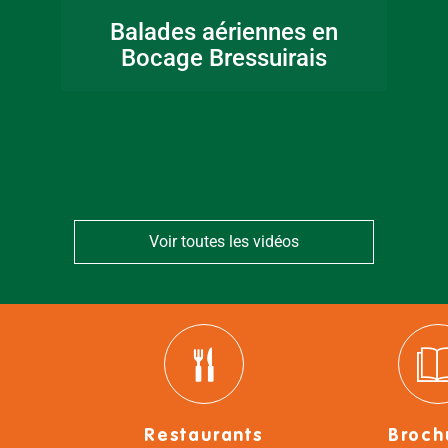
Fête de la musique
Balades aériennes en
en Bocage
Bocage Bressuirais
Bressuirais
Voir toutes les vidéos
Restaurants
Broch