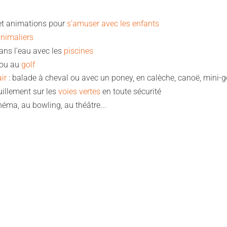
s et animations pour
s'amuser avec les enfants
animaliers
 dans l'eau avec les
piscines
ou au
golf
ir
: balade à cheval ou avec un poney, en calèche, canoë, mini-go
illement sur les
voies vertes
en toute sécurité
inéma, au bowling, au théâtre...