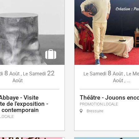
8
22
8
di
Août
,
Samedi
Samedi
Août
,
Me
Le
Le
Le
Août
Août
,
...
Abbaye - Visite
Théâtre - Jouons enc
e de l'exposition -
PROMOTION LOCALE
rt contemporain
Bressuire
LOCALE