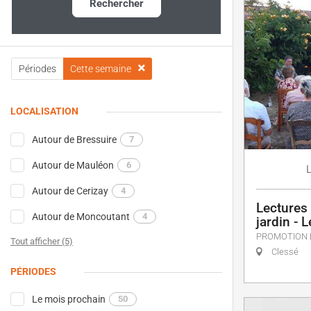
Rechercher
Périodes
Cette semaine
LOCALISATION
Autour de Bressuire
7
Autour de Mauléon
6
Autour de Cerizay
4
Lectures 
Autour de Moncoutant
4
jardin - 
PROMOTION 
Tout afficher (5)
Clessé
PÉRIODES
Le mois prochain
50