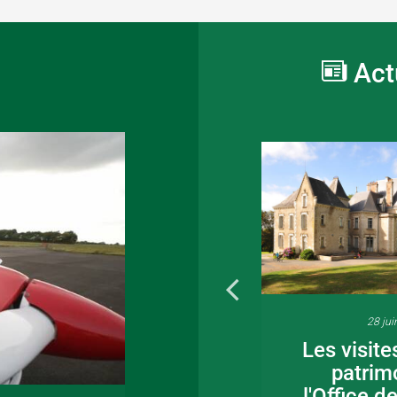
Act
16 juin 2026
28 jui
Fête de la musique
Les visite
en Bocage
patrim
Bressuirais
l'Office d