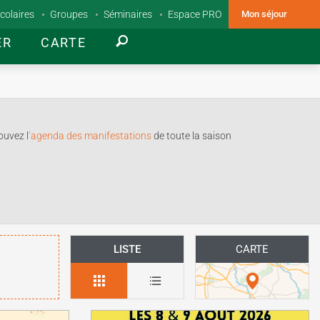
colaires
Groupes
Séminaires
Espace PRO
Mon séjour
ER
CARTE
ouvez l
’agenda des manifestations
de toute la saison
LISTE
CARTE