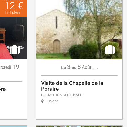
12 €
Tarif plein
19
3
8
rcredi
Août
,
...
Du
au
Visite de la Chapelle de la
Poraire
ore
PROMOTION RÉGIONALE
Chiché