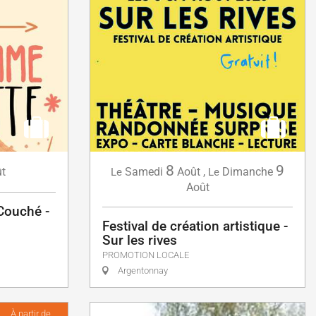
8
9
t
Samedi
Août
,
Dimanche
Le
Le
Août
 Couché -
Festival de création artistique -
Sur les rives
PROMOTION LOCALE
Argentonnay
À partir de