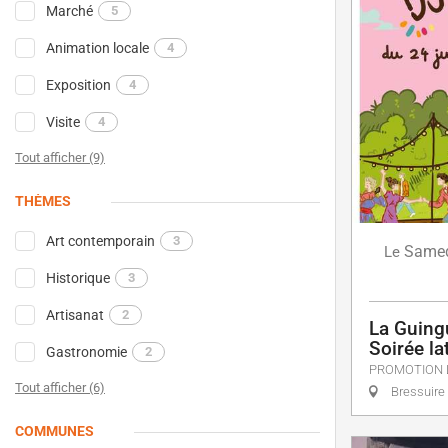
Marché
5
Animation locale
4
Exposition
4
Visite
4
Tout afficher (9)
THÈMES
Art contemporain
3
Same
Le
Historique
3
Artisanat
2
La Guing
Soirée la
Gastronomie
2
PROMOTION 
Tout afficher (6)
Bressuire
COMMUNES