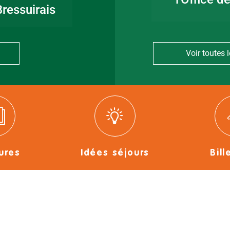
ressuirais
Voir toutes l
ures
Idées séjours
Bill