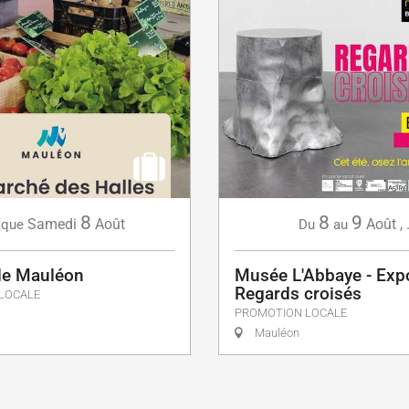
8
8
9
Samedi
Août
Août
,
aque
Du
au
de Mauléon
Musée L'Abbaye - Expo
Regards croisés
LOCALE
PROMOTION LOCALE
Mauléon