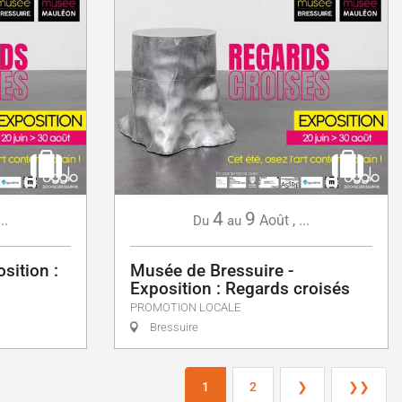
4
9
...
Août
,
...
Du
au
sition :
Musée de Bressuire -
Exposition : Regards croisés
PROMOTION LOCALE
Bressuire
1
2
❯
❯❯