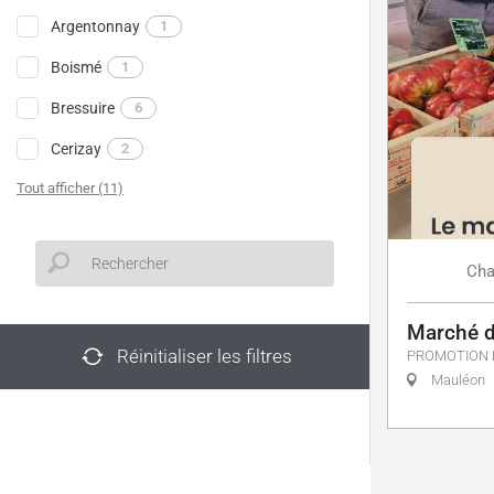
Argentonnay
1
Boismé
1
Bressuire
6
Cerizay
2
Tout afficher (11)
Ch
Marché 
Réinitialiser les filtres
PROMOTION 
Mauléon