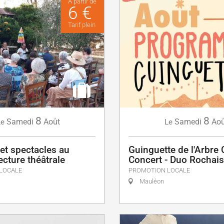
À partir de
6 €
Tarif plein
8
8
Samedi
Août
Samedi
Aoû
Le
Le
et spectacles au
Guinguette de l'Arbre
Lecture théâtrale
Concert - Duo Rochais
LOCALE
PROMOTION LOCALE
Mauléon