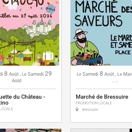
8
29
8
di
Août
,
Samedi
Samedi
Août
,
Mar
Le
Le
Le
Août
,
...
uette du Château -
Marché de Bressuire
tino
PROMOTION LOCALE
LOCALE
Bressuire