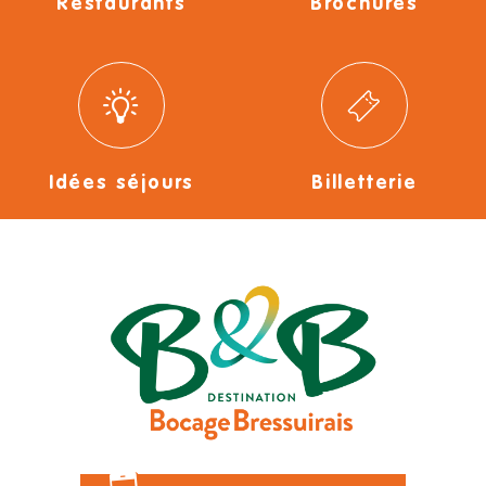
Restaurants
Brochures
Idées séjours
Billetterie