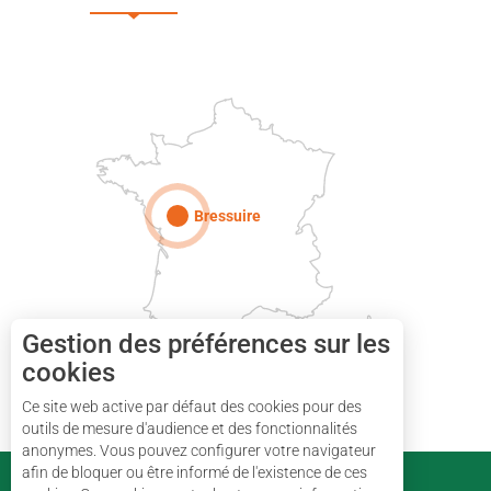
DEUX-SÈVRES
Paris
Bressuire
Gestion des préférences sur les
cookies
Ce site web active par défaut des cookies pour des
outils de mesure d'audience et des fonctionnalités
anonymes. Vous pouvez configurer votre navigateur
afin de bloquer ou être informé de l'existence de ces
PARTENAIRES