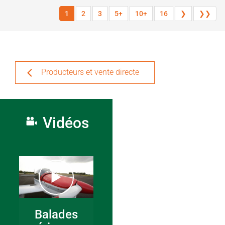
1
2
3
5+
10+
16
❯
❯❯
Producteurs et vente directe
Vidéos
Balades