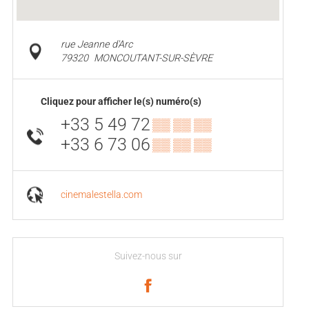
rue Jeanne d'Arc
79320
MONCOUTANT-SUR-SÈVRE
Cliquez pour afficher le(s) numéro(s)
+33 5 49 72
▒▒ ▒▒ ▒▒
+33 6 73 06
▒▒ ▒▒ ▒▒
cinemalestella.com
Suivez-nous sur