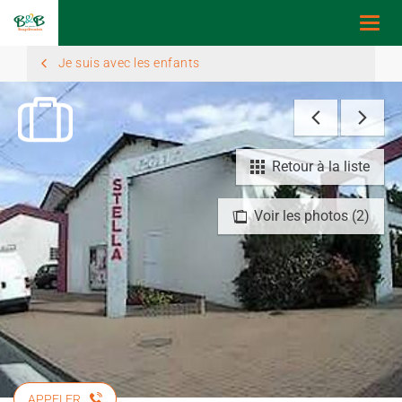
Togg
navi
Je suis avec les enfants
Retour à la liste
Voir les photos (2)
APPELER