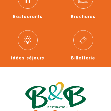
Restaurants
Brochures
Idées séjours
Billetterie