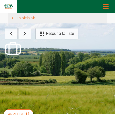
Togg
navi
En plein air
Retour à la liste
APPELER