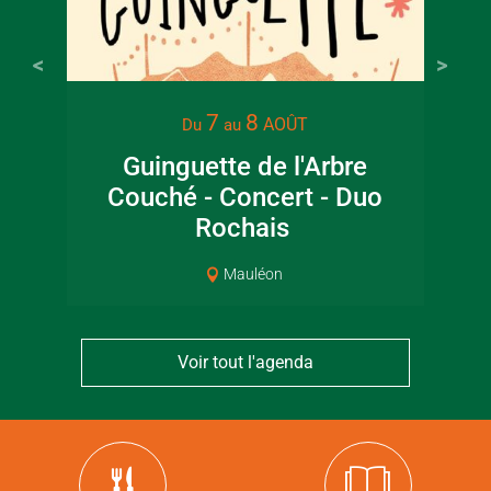
7
8
AOÛT
Du
au
Guinguette de l'Arbre
Lec
Couché - Concert - Duo
jar
Rochais
Mauléon
Voir tout l'agenda