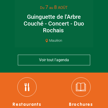
7
8
AOÛT
Du
au
Guinguette de l'Arbre
Lec
Couché - Concert - Duo
jar
Rochais
Mauléon
Voir tout l'agenda
Restaurants
Brochures