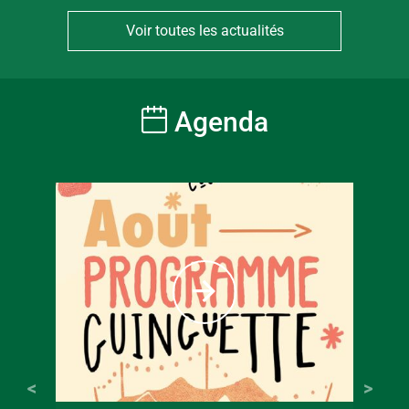
Voir toutes les actualités
Agenda
À partir
6
€
Tarif ple