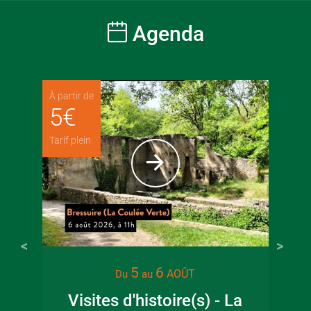
Agenda
À partir de
5
€
Tarif plein
5
6
AOÛT
Du
au
Visites d'histoire(s) - La