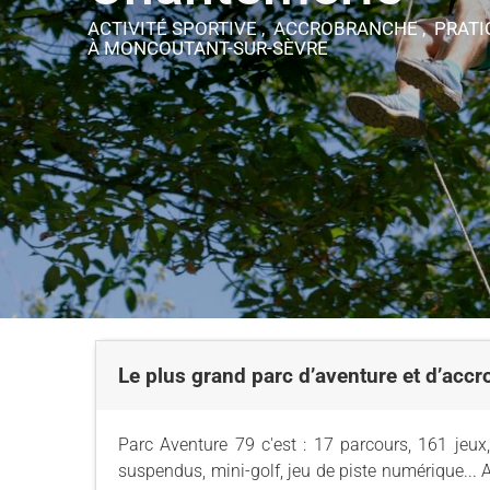
ACTIVITÉ SPORTIVE , ACCROBRANCHE , PRATI
À MONCOUTANT-SUR-SÈVRE
Le plus grand parc d’aventure et d’acc
Parc Aventure 79 c'est : 17 parcours, 161 jeux
suspendus, mini-golf, jeu de piste numérique... A