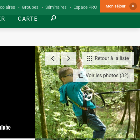
Mon séjour
0
colaires
Groupes
Séminaires
Espace PRO
ER
CARTE
Retour à la liste
Voir les photos (32)