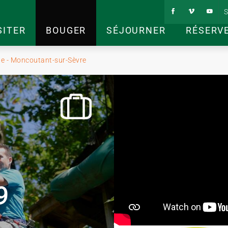
S
SITER
BOUGER
SÉJOURNER
RÉSERV
e - Moncoutant-sur-Sèvre
9