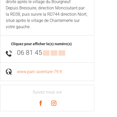
droite après le village du Bourgneuf.
Depuis Bressuire, direction Moncoutant par
la RD38, puis suivre la RD744 direction Niort,
situé après le village de Chantemerle sur
votre gauche.
Cliquez pour afficher le(s) numéro(s)
06 81 45
▒▒ ▒▒ ▒▒
www.parc-aventure-79.fr
Suivez-nous sur