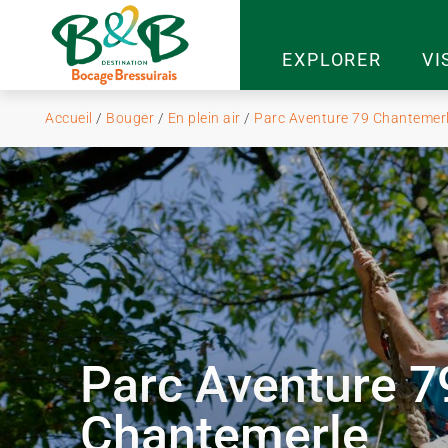
EXPLORER
VI
Accueil
/
Bouger
/
En plein air
/
Parc Aventure 79 Chantemerl
Parc Aventure 7
Chantemerle