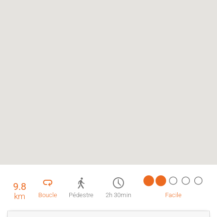
9.8
km
Boucle
Pédestre
2h 30min
Facile