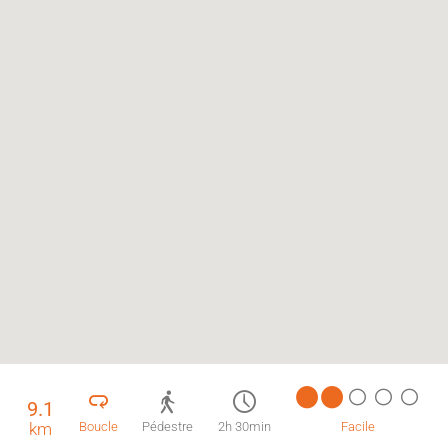
9.1
km
Boucle
Pédestre
2h 30min
Facile