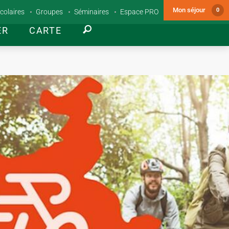
Mon séjour
0
colaires
Groupes
Séminaires
Espace PRO
ER
CARTE