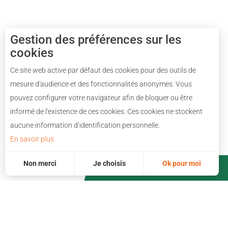
Gestion des préférences sur les
cookies
Ce site web active par défaut des cookies pour des outils de
mesure d'audience et des fonctionnalités anonymes. Vous
pouvez configurer votre navigateur afin de bloquer ou être
informé de l'existence de ces cookies. Ces cookies ne stockent
aucune information d’identification personnelle.
En savoir plus
Non merci
Je choisis
Ok pour moi
DESTINATION
Famille
Nature
Mesurer notre performance, c’est important !
Pour évaluer si notre site est optimisé et répond à vos attentes, nous mesurons notre audience en utilisant des solutions spécialisées. Toutes les informations collectées par ces cookies sont agrégées et donc anonymisées.
Ces cookies peuvent être mis en place au sein de notre site Web par nos partenaires publicitaires. Ils peuvent être utilisés par ces sociétés pour établir un profil de vos intérêts et vous proposer des publicités pertinentes sur d'autres sites Web. Ils ne stockent pas directement des données personnelles, mais sont basés sur l'identification unique de votre navigateur et de votre appareil Internet. Si vous n'autorisez pas ces cookies, votre publicité sera moins ciblée.
Permet d'analyser les statistiques de consultation de notre site.
Permet d'ajouter les boutons de partage sur les réseaux sociaux.