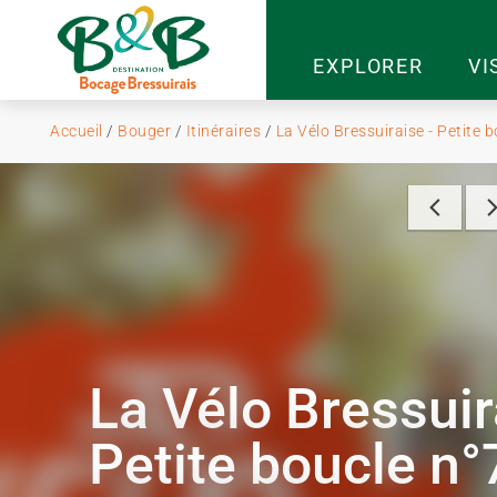
EXPLORER
VI
Accueil
/
Bouger
/
Itinéraires
/
La Vélo Bressuiraise - Petite b
La Vélo Bressuir
Petite boucle n°7