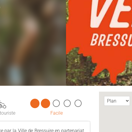
e
touriste
Facile
 par la Ville de Bressuire en partenariat