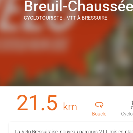
Breuil-Chaussé
CYCLOTOURISTE , VTT
À BRESSUIRE
21.5
km
Boucle
Cyclo
La Vélo Bressuiraise, nouveau parcours VTT mis en place