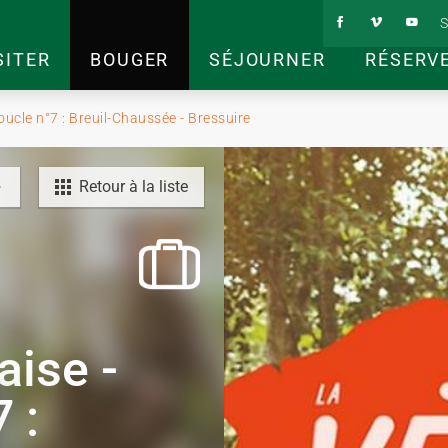
S
SITER
BOUGER
SÉJOURNER
RÉSERV
oucle n°7 : Breuil-Chaussée - Bressuire
Retour à la liste
aise -
 :