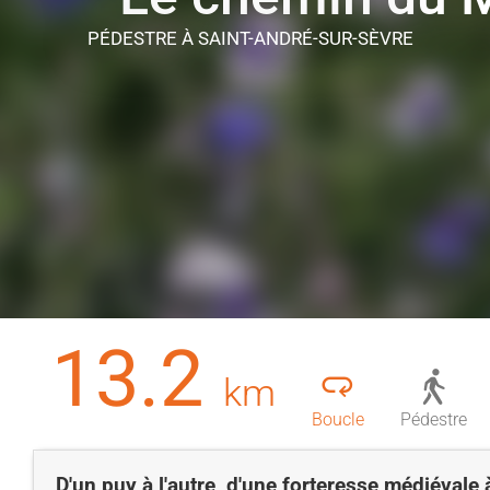
PÉDESTRE
À SAINT-ANDRÉ-SUR-SÈVRE
13.2
km
Boucle
Pédestre
D'un puy à l'autre, d'une forteresse médiévale