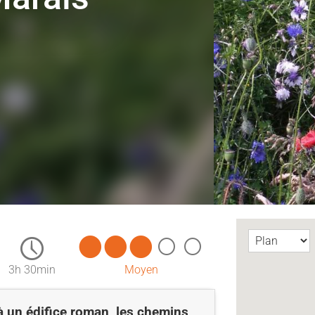
3h 30min
Moyen
 à un édifice roman, les chemins