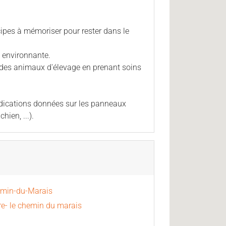
ncipes à mémoriser pour rester dans le
re environnante.
is des animaux d'élevage en prenant soins
indications données sur les panneaux
hien, ...).
emin-du-Marais
re- le chemin du marais