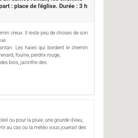
rt : place de l'église. Durée : 3 h
min creux. Il reste peu de choses de son
que.
’antan. Les haies qui bordent le chemin
nard, fouine, perdrix rouge,
 des bois, jacinthe des
eil ou pour la pluie, une gourde d'eau,
vrir au cas où la météo vous jouerait des