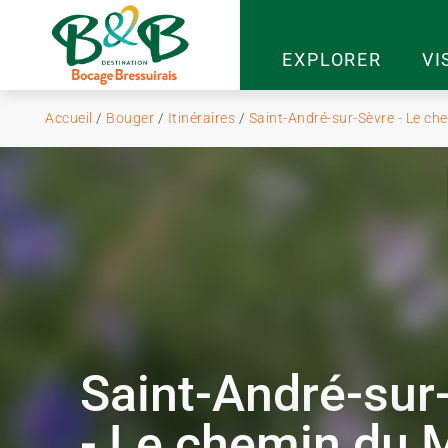
EXPLORER
VI
Accueil
/
Bouger
/
Itinéraires
/
Saint-André-sur-Sèvre - Le ch
Saint-André-sur
- Le chemin du 