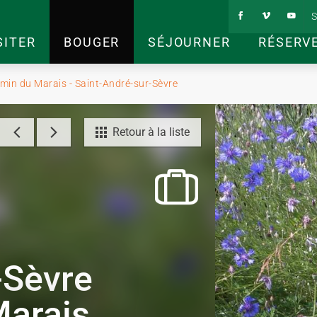
S
SITER
BOUGER
SÉJOURNER
RÉSERV
emin du Marais - Saint-André-sur-Sèvre
Retour à la liste
-Sèvre
Marais