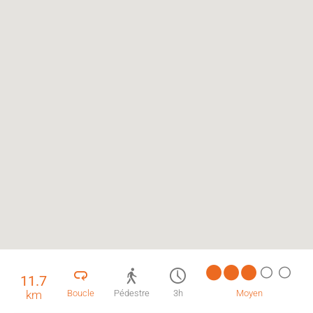
11.7
km
Boucle
Pédestre
3h
Moyen