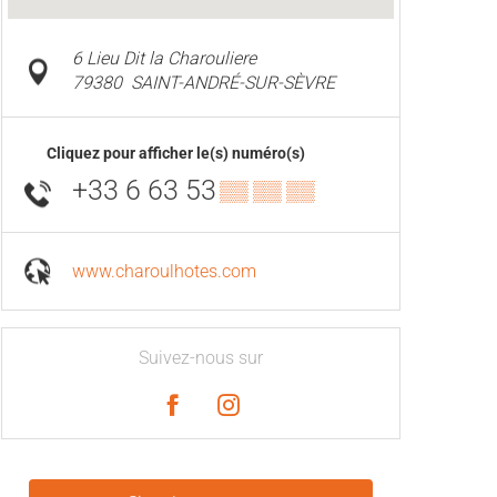
6 Lieu Dit la Charouliere
79380
SAINT-ANDRÉ-SUR-SÈVRE
Cliquez pour afficher le(s) numéro(s)
+33 6 63 53
▒▒ ▒▒ ▒▒
www.charoulhotes.com
Suivez-nous sur