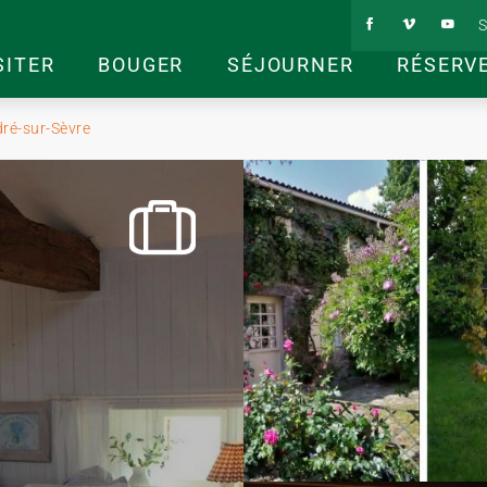
S
SITER
BOUGER
SÉJOURNER
RÉSERV
dré-sur-Sèvre