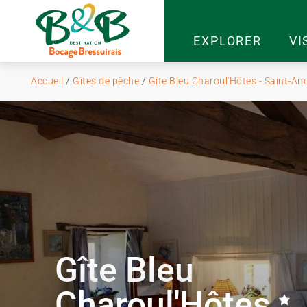
EXPLORER
VI
Accueil
/
Gîtes de pêche
/
Gîte Bleu Charoul'Hôtes - Saint-An
Gîte Bleu
Charoul'Hôtes