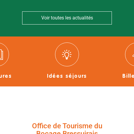
Voir toutes les actualités
ures
Idées séjours
Bill
Office de Tourisme du
Bocage Bressuirais