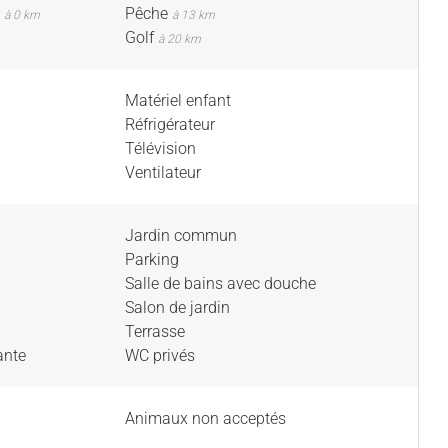
e
Pêche
à 0 km
à 13 km
Golf
à 20 km
Matériel enfant
Réfrigérateur
Télévision
Ventilateur
Jardin commun
Parking
Salle de bains avec douche
Salon de jardin
Terrasse
ante
WC privés
Animaux non acceptés