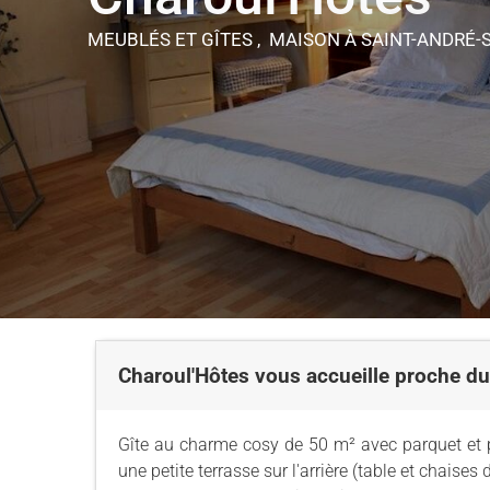
MEUBLÉS ET GÎTES , MAISON
À SAINT-ANDRÉ-
Charoul'Hôtes vous accueille proche d
Gîte au charme cosy de 50 m² avec parquet et p
une petite terrasse sur l'arrière (table et chaises 