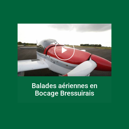
16 juin 2026
Fête de la musique
Balades aériennes en
en Bocage
Bocage Bressuirais
Bressuirais