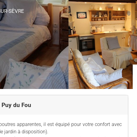
SUR-SÈVRE
u Puy du Fou
outres apparentes, il est équipé pour votre confort avec
de jardin à disposition).