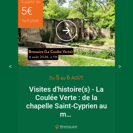
À partir de
5
€
Tarif plein
22 juin 2026
16 juin 2
5
6
AOÛT
Du
au
Visite guidée en
Fête de la
Visites d'histoire(s) - La
canoë en Bocage
en Boc
Coulée Verte : de la
Bressuirais
Bressui
chapelle Saint-Cyprien au
m…
Bressuire