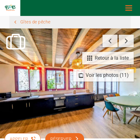
Togg
navi
Gîtes de pêche
Retour à la liste
Voir les photos (11)
APPELER
RÉSERVER