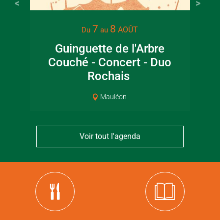
7
8
AOÛT
Du
au
Guinguette de l'Arbre
Lec
Couché - Concert - Duo
jar
Rochais
Mauléon
Voir tout l'agenda