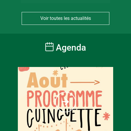
Voir toutes les actualités
Agenda
À partir
6
€
Tarif ple