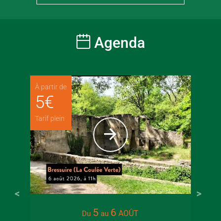
Agenda
À partir de
5
€
Tarif plein
5
6
AOÛT
Du
au