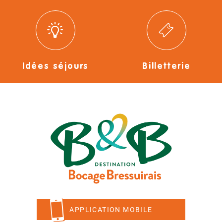
Idées séjours
Billetterie
APPLICATION MOBILE