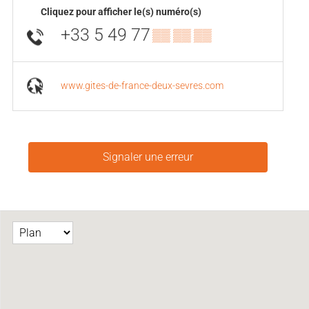
Cliquez pour afficher le(s) numéro(s)
+33 5 49 77
▒▒ ▒▒ ▒▒
www.gites-de-france-deux-sevres.com
Signaler une erreur