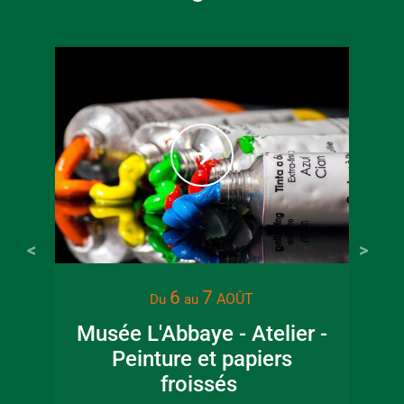
6
7
AOÛT
Du
au
Musée L'Abbaye - Atelier -
Ma
Peinture et papiers
froissés