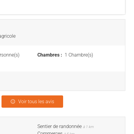
agricole
rsonne(s)
Chambres :
1 Chambre(s)
Voir tous les avis
Sentier de randonnée
à 1 km
Commerces