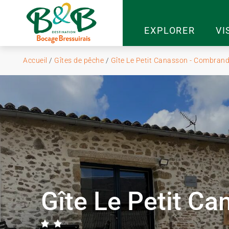
EXPLORER
VI
Accueil
/
Gîtes de pêche
/
Gîte Le Petit Canasson - Combran
Gîte Le Petit C