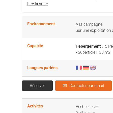
Lire la suite
Environnement
A la campagne
Sur une exploitation 
Capacité
Hébergement :
5 Pe
• Superficie :
30 m
2
Langues parlées
Réserver
Contacter par email
Activités
Pêche
à 15 km
Golf