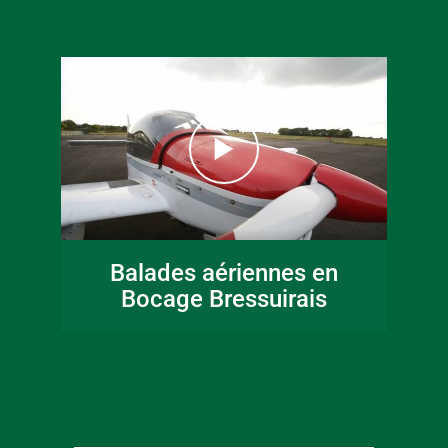
16 juin 2026
Fête de la musique
Balades aériennes en
en Bocage
Bocage Bressuirais
Bressuirais