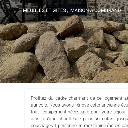
MEUBLÉS ET GÎTES , MAISON
À COMBRAND
Profitez du cadre charmant de ce logement at
agricole. Nous avons rénové cette ancienne écu
tout l’équipement nécessaire pour votre séjou
ainsi qu’une chauffeuse pour un enfant jusq
couchages 1 personne en mezzanine (accès par u