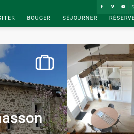
S
SITER
BOUGER
SÉJOURNER
RÉSERV
d
anasson