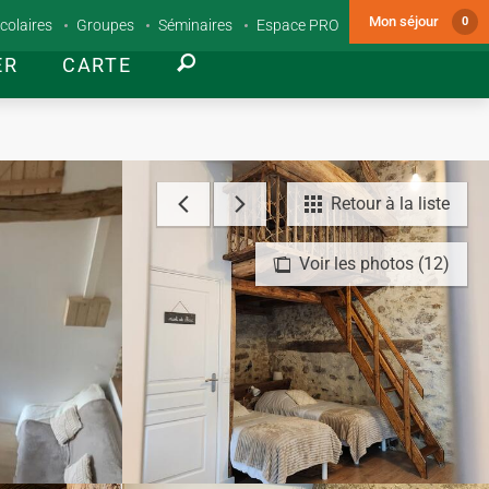
Mon séjour
0
colaires
Groupes
Séminaires
Espace PRO
ER
CARTE
Retour à la liste
Voir les photos (12)