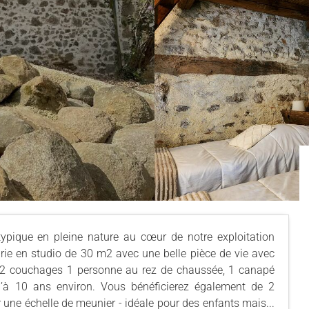
ypique en pleine nature au cœur de notre exploitation
rie en studio de 30 m2 avec une belle pièce de vie avec
r, 2 couchages 1 personne au rez de chaussée, 1 canapé
u’à 10 ans environ. Vous bénéficierez également de 2
ne échelle de meunier - idéale pour des enfants mais...