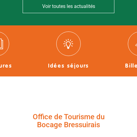
Voir toutes les actualités
ures
Idées séjours
Bill
Office de Tourisme du
Bocage Bressuirais