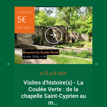
À partir de
5
€
Tarif plein
5
6
AOÛT
Du
au
Visites d'histoire(s) - La
Coulée Verte : de la
chapelle Saint-Cyprien au
m…