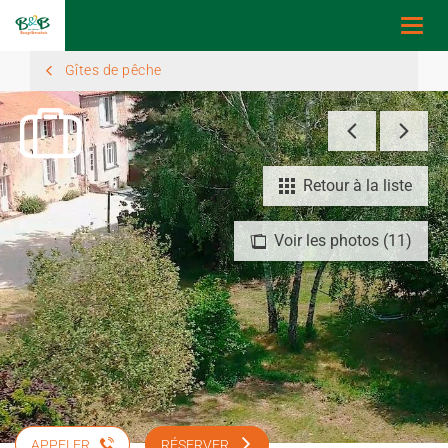
Togg
navi
Gîtes de pêche
Retour à la liste
Voir les photos (11)
APPELER
RÉSERVER