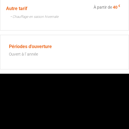
€
À partir de
40
Autre tarif
• Chauffage en saison hivernale
Périodes d'ouverture
Ouvert à l' année