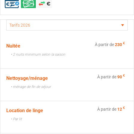
€
À partir de
230
Nuitée
• 2 nuits minimum selon la saison
€
À partir de
90
Nettoyage/ménage
• ménage de fin de séjour
€
À partir de
12
Location de linge
• Par lit