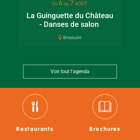
6
7
AOÛT
Du
au
La Guinguette du Château
- Danses de salon
Pat
Bressuire
Voir tout l'agenda
Restaurants
Brochures