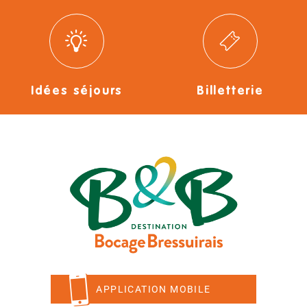
Idées séjours
Billetterie
APPLICATION MOBILE