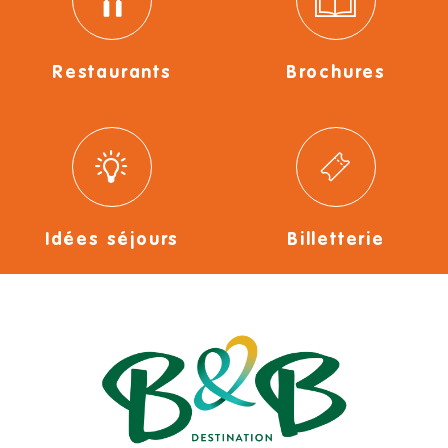
Restaurants
Brochures
Idées séjours
Billetterie