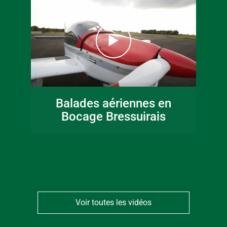
16 juin 2026
Fête de la musique
Balades aériennes en
en Bocage
Bocage Bressuirais
Bressuirais
Voir toutes les vidéos