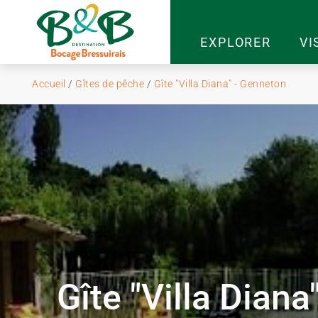
EXPLORER
VI
Accueil
/
Gîtes de pêche
/
Gîte "Villa Diana" - Genneton
Gîte "Villa Diana