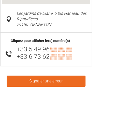
Les jardins de Diane, 5 bis Hameau des
Ripaudières
79150
GENNETON
Cliquez pour afficher le(s) numéro(s)
+33 5 49 96
▒▒ ▒▒ ▒▒
+33 6 73 62
▒▒ ▒▒ ▒▒
Signaler une erreur