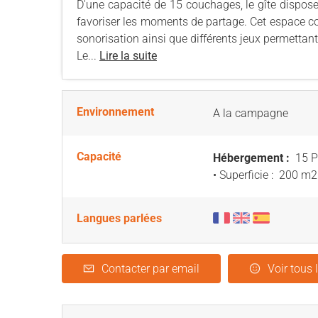
D'une capacité de 15 couchages, le gîte dispos
favoriser les moments de partage. Cet espace c
sonorisation ainsi que différents jeux permetta
Le...
Lire la suite
Environnement
A la campagne
Capacité
Hébergement :
15 P
• Superficie :
200 m
2
Langues parlées
Contacter par email
Voir tous 