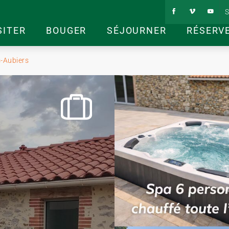
S
SITER
BOUGER
SÉJOURNER
RÉSERV
s-Aubiers