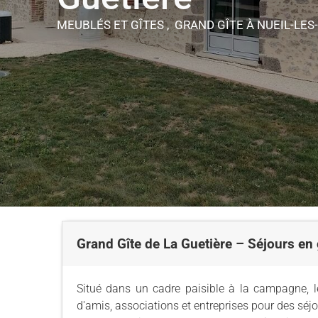
MEUBLÉS ET GÎTES , GRAND GÎTE
À NUEIL-LES
Grand Gîte de La Guetière – Séjours en
Situé dans un cadre paisible à la campagne, le
d'amis, associations et entreprises pour des sé