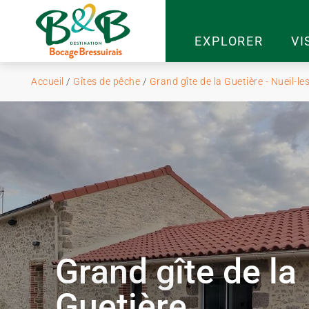
EXPLORER
VI
Accueil
/
Gîtes de pêche
/
Grand gîte de la Guetière - Nueil-le
Grand gîte de la
Guetière