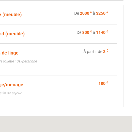
€
€
De
2000
à
3250
 (meublé)
€
€
De
800
à
1140
d (meublé)
€
À partir de
3
 de linge
de toilette : 3€/personne
€
180
age/ménage
 fin de séjour