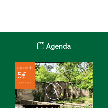
Agenda
À partir de
5
€
Tarif plein