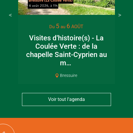
22 juin 2026
16 juin 2
5
6
AOÛT
Du
au
Visite guidée en
Fête de la
Visites d'histoire(s) - La
canoë en Bocage
en Boc
Coulée Verte : de la
Bressuirais
Bressui
chapelle Saint-Cyprien au
m…
Bressuire
Voir tout l'agenda