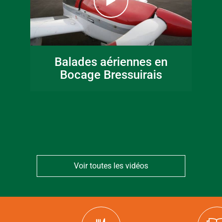
16 juin 2026
Fête de la musique
Balades aériennes en
en Bocage
Bocage Bressuirais
Bressuirais
Voir toutes les vidéos