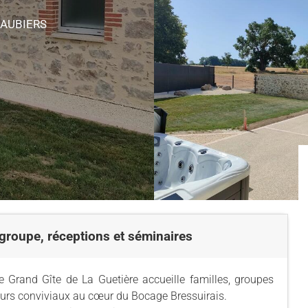
-AUBIERS
 groupe, réceptions et séminaires
 Grand Gîte de La Guetière accueille familles, groupes
jours conviviaux au cœur du Bocage Bressuirais.