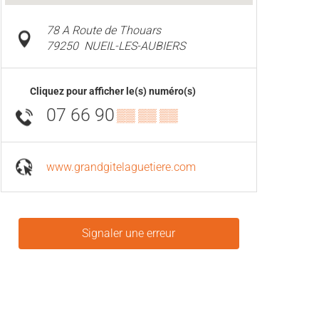
78 A Route de Thouars
79250
NUEIL-LES-AUBIERS
Cliquez pour afficher le(s) numéro(s)
07 66 90
▒▒ ▒▒ ▒▒
www.grandgitelaguetiere.com
Signaler une erreur