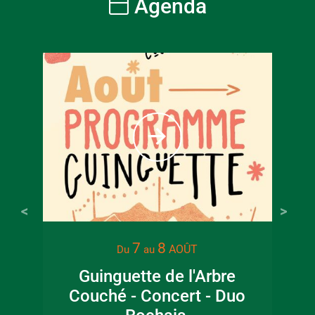
Agenda
À partir
6
€
Tarif ple
7
8
AOÛT
Du
au
Guinguette de l'Arbre
Lec
Couché - Concert - Duo
jar