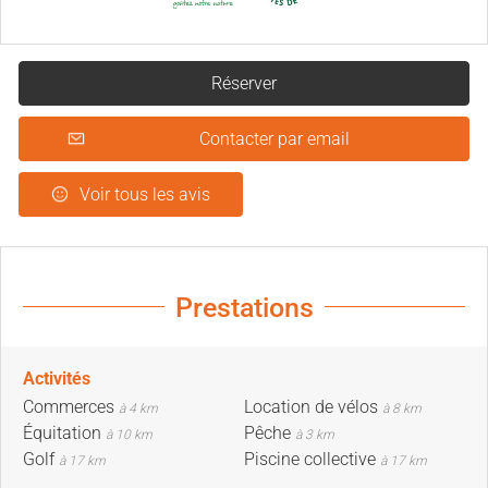
Réserver
Contacter par email
Voir tous les avis
Prestations
Activités
Commerces
Location de vélos
à 4 km
à 8 km
Équitation
Pêche
à 10 km
à 3 km
Golf
Piscine collective
à 17 km
à 17 km