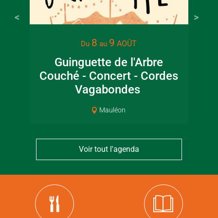
8
9
AOÛT
Du
au
Guinguette de l'Arbre
Couché - Concert - Cordes
ar
Vagabondes
Mauléon
Voir tout l'agenda