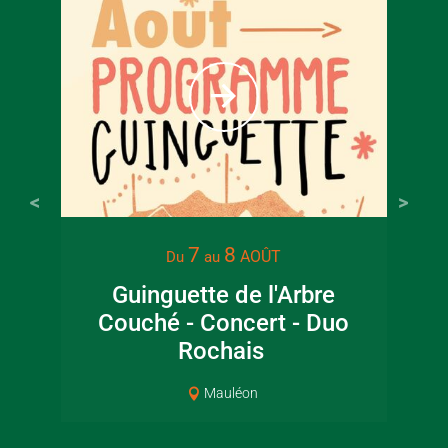
À partir
6
€
Tarif ple
7
8
AOÛT
Du
au
Guinguette de l'Arbre
Lec
Couché - Concert - Duo
jar
Rochais
Mauléon