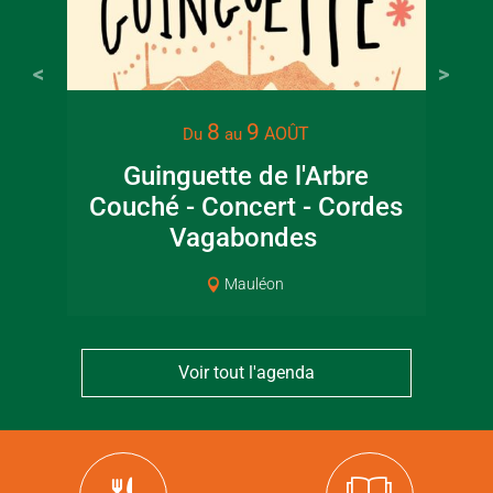
8
9
AOÛT
Du
au
Guinguette de l'Arbre
Couché - Concert - Cordes
ar
Vagabondes
Mauléon
Voir tout l'agenda