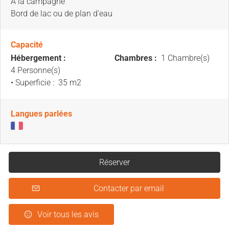
A la campagne
Bord de lac ou de plan d'eau
Capacité
Hébergement :
Chambres :
1 Chambre(s)
4 Personne(s)
• Superficie :
35 m
2
Langues parlées
Réserver
Contacter par email
Voir tous les avis