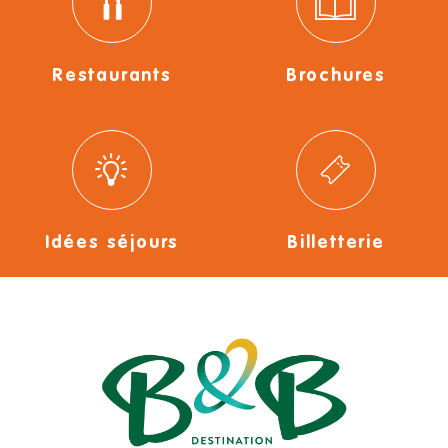
Restaurants
Brochures
Idées séjours
Billetterie