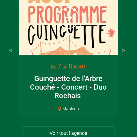
Tarif ple
7
8
AOÛT
Du
au
Guinguette de l'Arbre
Lec
Couché - Concert - Duo
jar
Rochais
Mauléon
Voir tout l'agenda