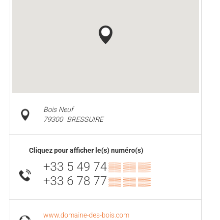
Bois Neuf
79300
BRESSUIRE
Cliquez pour afficher le(s) numéro(s)
+33 5 49 74
▒▒ ▒▒ ▒▒
+33 6 78 77
▒▒ ▒▒ ▒▒
www.domaine-des-bois.com