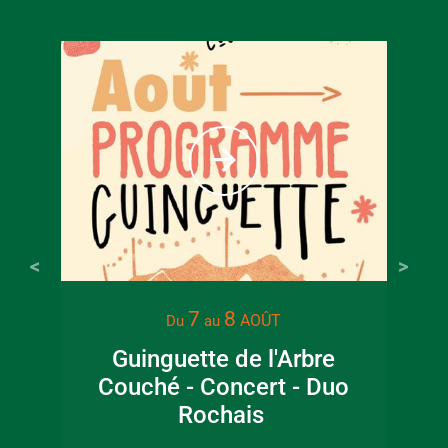
À partir
6
€
Tarif ple
7
8
AOÛT
Du
au
Guinguette de l'Arbre
Lec
Couché - Concert - Duo
jar
Rochais