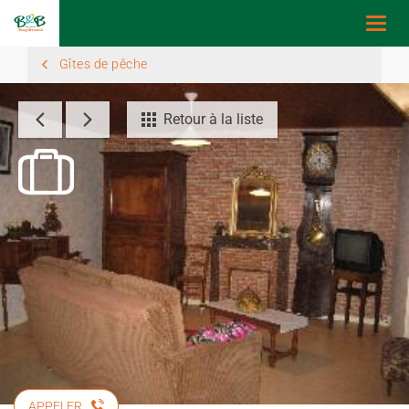
Togg
navi
Gîtes de pêche
Retour à la liste
APPELER