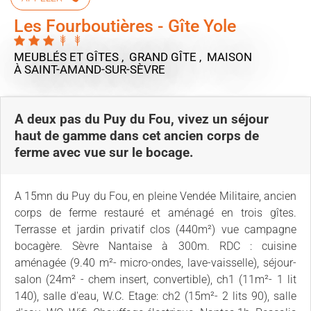
Les Fourboutières - Gîte Yole
MEUBLÉS ET GÎTES , GRAND GÎTE , MAISON
À SAINT-AMAND-SUR-SÈVRE
A deux pas du Puy du Fou, vivez un séjour
haut de gamme dans cet ancien corps de
ferme avec vue sur le bocage.
A 15mn du Puy du Fou, en pleine Vendée Militaire, ancien
corps de ferme restauré et aménagé en trois gîtes.
Terrasse et jardin privatif clos (440m²) vue campagne
bocagère. Sèvre Nantaise à 300m. RDC : cuisine
aménagée (9.40 m²- micro-ondes, lave-vaisselle), séjour-
salon (24m² - chem insert, convertible), ch1 (11m²- 1 lit
140), salle d'eau, W.C. Etage: ch2 (15m²- 2 lits 90), salle