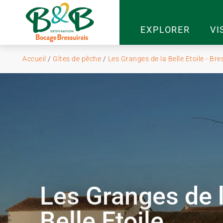
EXPLORER
VI
Accueil
/
Gîtes de pêche
/
Les Granges de la Belle Etoile - Bre
Les Granges de 
Belle Etoile