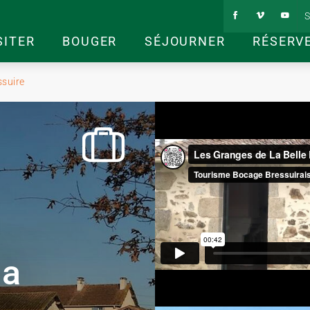
S
SITER
BOUGER
SÉJOURNER
RÉSERV
ssuire
la