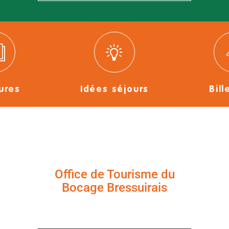
ures
Idées séjours
Bill
Office de Tourisme du
Bocage Bressuirais
+33 (0)5 49 65 10 27