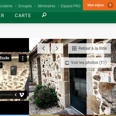
Mon séjour
0
colaires
Groupes
Séminaires
Espace PRO
ER
CARTE
Retour à la liste
Voir les photos (11)