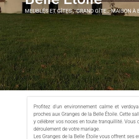
MEUBLÉS ET GÎTES , GRAND GÎTE , MAISON
À 
Profitez d'un environnement calme et verdoyan
proches aux Granges de la Belle Étoile. Cette sal
y célébrer vos noces en toute tranquillité. Vou
déroulement de votre mariage.
Les Granges de la Belle Étoile vous offrent ses 