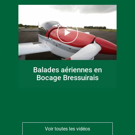
16 juin 2026
Fête de la musique
Balades aériennes en
en Bocage
Bocage Bressuirais
Bressuirais
Voir toutes les vidéos