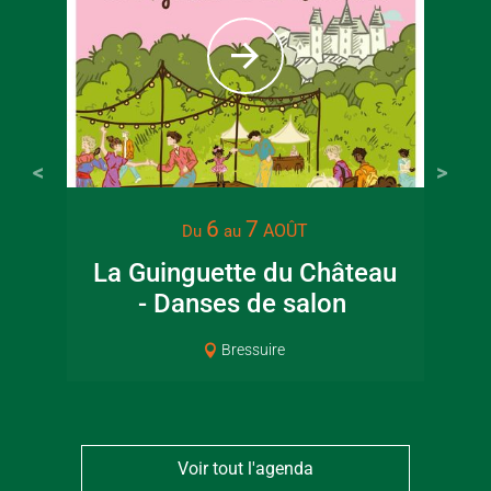
22 juin 2026
16 juin 2
6
7
AOÛT
Du
au
Visite guidée en
Fête de la
La Guinguette du Château
canoë en Bocage
en Boc
- Danses de salon
Pat
Bressuirais
Bressui
Bressuire
Voir tout l'agenda