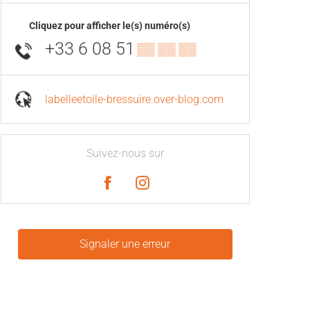
Cliquez pour afficher le(s) numéro(s)
+33 6 08 51
▒▒ ▒▒ ▒▒
labelleetoile-bressuire.over-blog.com
Suivez-nous sur
Signaler une erreur