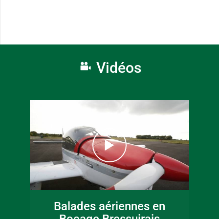
Vidéos
Balades aériennes en
Bocage Bressuirais