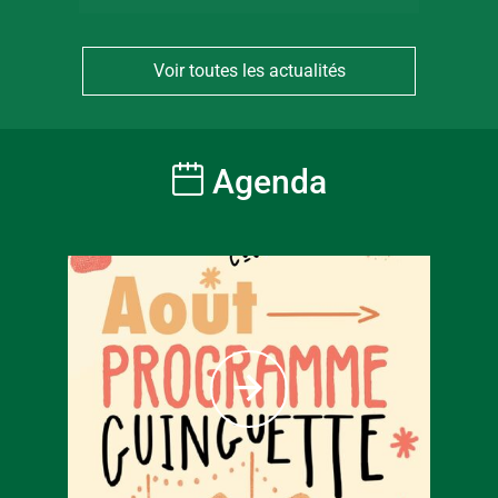
Voir toutes les actualités
Agenda
À partir
6
€
Tarif ple