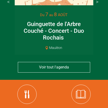
7
8
AOÛT
Du
au
Guinguette de l'Arbre
Lec
Couché - Concert - Duo
jar
Rochais
Mauléon
Voir tout l'agenda