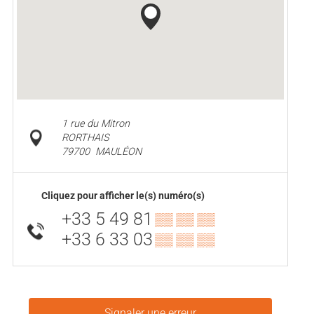
1 rue du Mitron
RORTHAIS
79700
MAULÉON
Cliquez pour afficher le(s) numéro(s)
+33 5 49 81
▒▒ ▒▒ ▒▒
+33 6 33 03
▒▒ ▒▒ ▒▒
Signaler une erreur