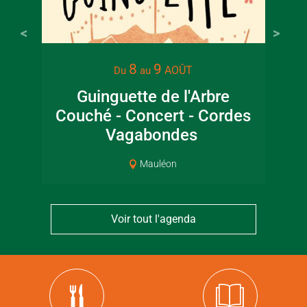
8
9
AOÛT
Du
au
Guinguette de l'Arbre
Couché - Concert - Cordes
ar
Vagabondes
Mauléon
Voir tout l'agenda