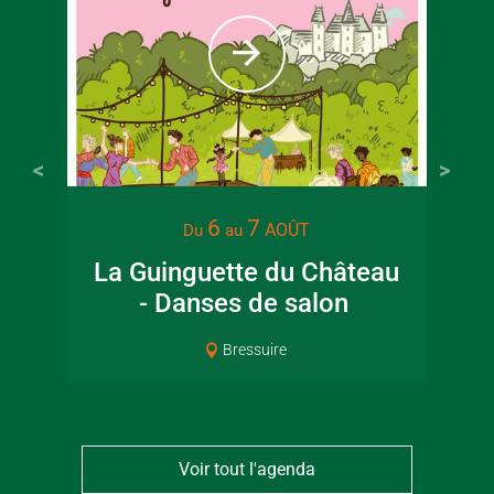
6
7
AOÛT
Du
au
La Guinguette du Château
- Danses de salon
Pat
Bressuire
Voir tout l'agenda