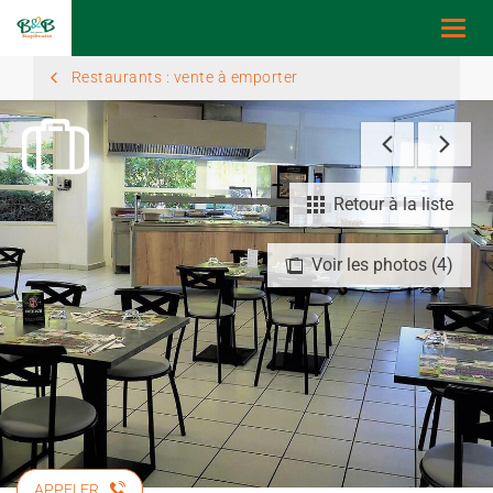
Togg
navi
Restaurants : vente à emporter
Retour à la liste
Voir les photos (4)
APPELER