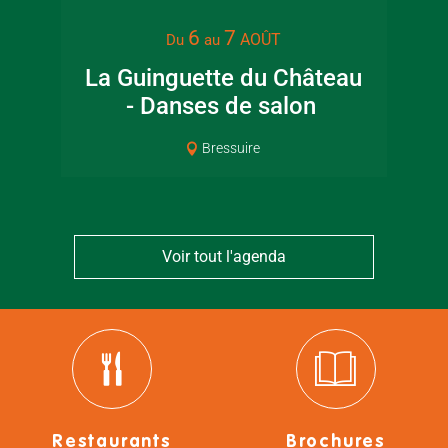
6
7
AOÛT
Du
au
La Guinguette du Château
Mus
- Danses de salon
Bressuire
Voir tout l'agenda
Restaurants
Brochures