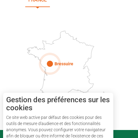
DEUX-SÈVRES
Paris
Bressuire
Gestion des préférences sur les
cookies
Ce site web active par défaut des cookies pour des
outils de mesure d'audience et des fonctionnalités
anonymes. Vous pouvez configurer votre navigateur
afin de bloquer ou être informé de l'existence de ces
PARTENAIRES