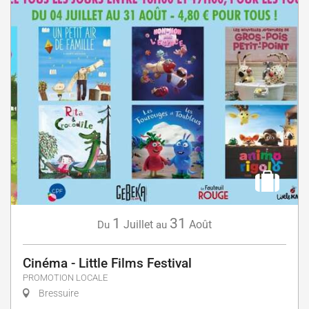
1
31
Juillet
Août
Du
au
Cinéma - Little Films Festival
PROMOTION LOCALE
Bressuire