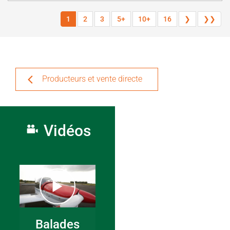
1
2
3
5+
10+
16
❯
❯❯
Producteurs et vente directe
Vidéos
Balades