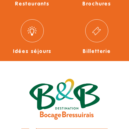
Restaurants
Brochures
Idées séjours
Billetterie