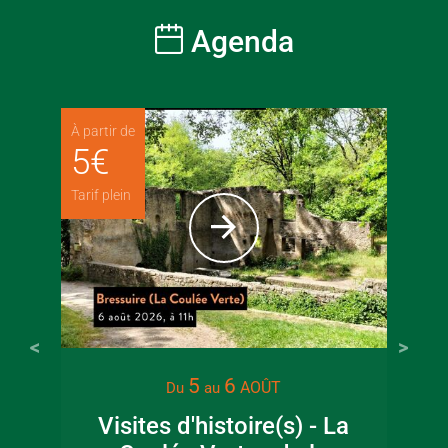
Agenda
À partir de
5
€
Tarif plein
5
6
AOÛT
Du
au
Visites d'histoire(s) - La