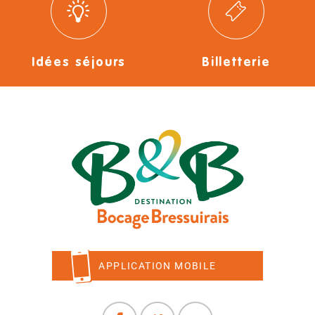
Idées séjours
Billetterie
APPLICATION MOBILE