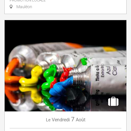
PROMOTION LOCALE
Mauléon
7
Vendredi
Août
Le