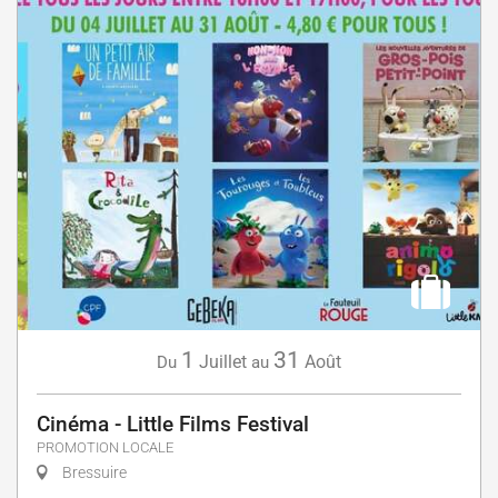
1
31
Juillet
Août
Du
au
Cinéma - Little Films Festival
PROMOTION LOCALE
Bressuire