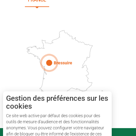
DEUX-SÈVRES
Paris
Bressuire
Gestion des préférences sur les
cookies
Ce site web active par défaut des cookies pour des
outils de mesure d'audience et des fonctionnalités
anonymes. Vous pouvez configurer votre navigateur
afin de bloquer ou être informé de l'existence de ces
PARTENAIRES