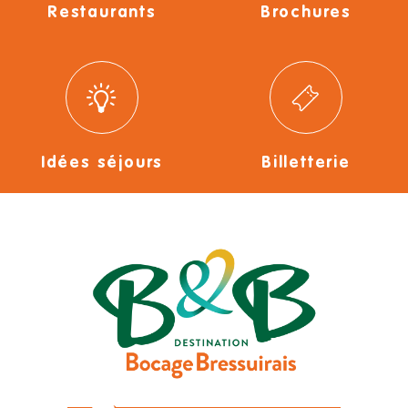
Restaurants
Brochures
Idées séjours
Billetterie