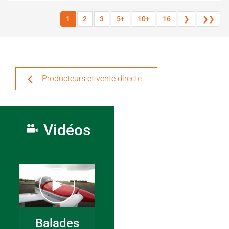
1
2
3
5+
10+
16
❯
❯❯
Producteurs et vente directe
Vidéos
Balades