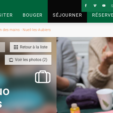
S
SITER
BOUGER
SÉJOURNER
RÉSERV
in des mains - Nueil-les-Aubiers
Retour à la liste
Voir les photos (2)
uo
s