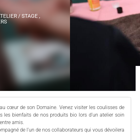
ELIER / STAGE ,
ERS
au cœur de son Domaine. Venez visiter les coulisses de
s les bienfaits de nos produits bio lors d’un atelier soin
 entre amis.
compagné de l’un de nos collaborateurs qui vous dévoilera