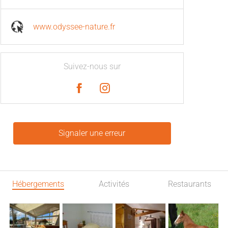
www.odyssee-nature.fr
Suivez-nous sur
Signaler une erreur
Hébergements
Activités
Restaurants