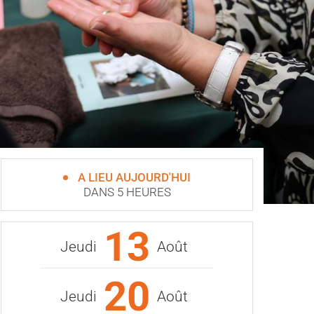
A LIEU AUJOURD'HUI
DANS 5 HEURES
13
Jeudi
Août
20
Jeudi
Août