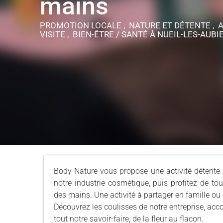
mains
PROMOTION LOCALE , NATURE ET DÉTENTE , AT
VISITE , BIEN-ÊTRE / SANTÉ
À NUEIL-LES-AUBI
Body Nature vous propose une activité détente 
notre industrie cosmétique, puis profitez de tou
des mains. Une activité à partager en famille ou
Découvrez les coulisses de notre entreprise, ac
tout notre savoir-faire, de la fleur au flacon.