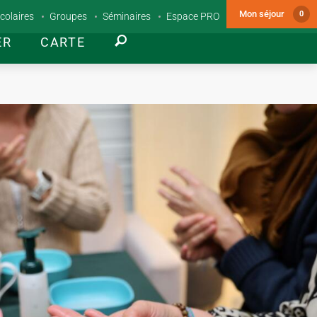
Mon séjour
0
colaires
Groupes
Séminaires
Espace PRO
ER
CARTE