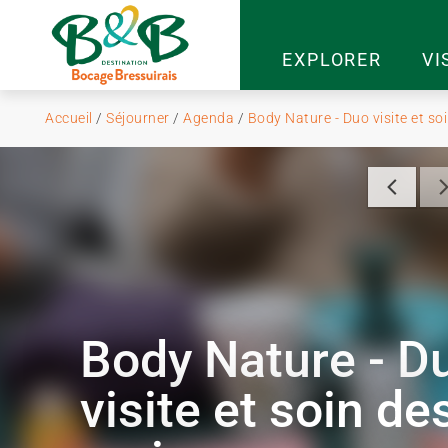
EXPLORER
VI
Accueil
/
Séjourner
/
Agenda
/
Body Nature - Duo visite et so
Body Nature - D
visite et soin de