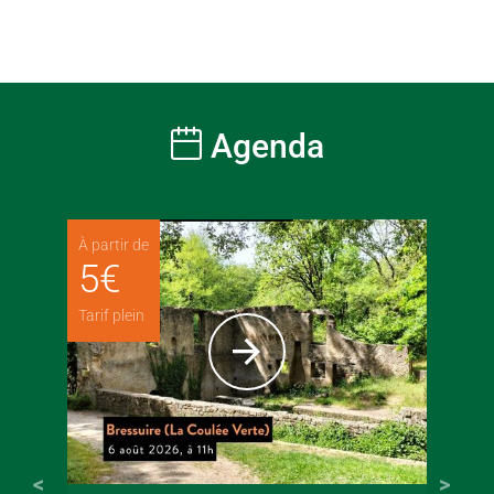
Agenda
À partir de
5
€
Tarif plein