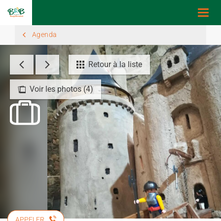
Togg
navi
Agenda
Retour à la liste
Voir les photos (4)
APPELER