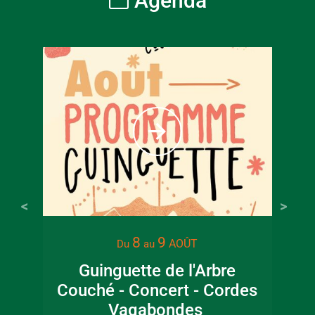
Agenda
8
9
AOÛT
Du
au
Guinguette de l'Arbre
Couché - Concert - Cordes
ar
Vagabondes