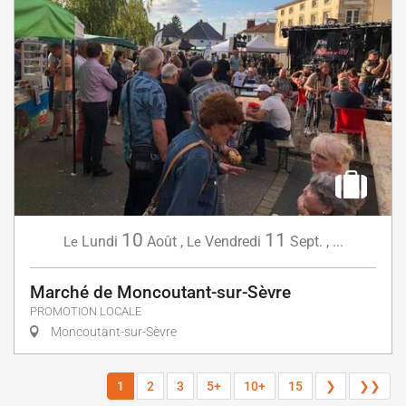
10
11
Lundi
Août
,
Vendredi
Sept.
,
...
Le
Le
Marché de Moncoutant-sur-Sèvre
PROMOTION LOCALE
Moncoutant-sur-Sèvre
1
2
3
5+
10+
15
❯
❯❯