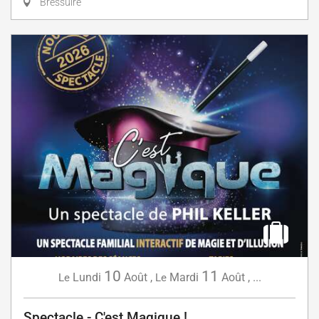
Bressuire
10
11
Lundi
Août
,
Mardi
Août
,
...
Le
Le
Spectacle - C'est Magique !