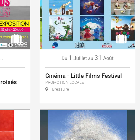
1
31
...
Juillet
Août
Du
au
Cinéma - Little Films Festival
croisés
PROMOTION LOCALE
Bressuire