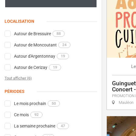
LOCALISATION
Autour de Bressuire
88
Autour de Moncoutant
24
Autour d'Argentonnay
19
Le
Autour de Cerizay
19
Tout afficher (6)
Guinguett
Concert 
PÉRIODES
PROMOTION 
Mauléon
Le mois prochain
50
Ce mois
92
La semaine prochaine
47