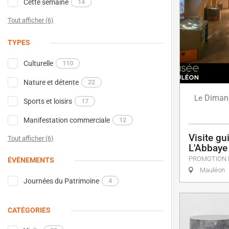
Cette semaine
14
Tout afficher (6)
TYPES
Culturelle
110
Nature et détente
22
Diman
Le
Sports et loisirs
17
Manifestation commerciale
12
Visite g
Tout afficher (6)
L'Abbaye
PROMOTION 
ÉVÉNEMENTS
Mauléon
Journées du Patrimoine
4
CATÉGORIES