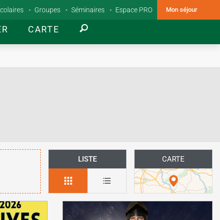
colaires
Groupes
Séminaires
Espace PRO
Mon séjour
ER
CARTE
LISTE
CARTE