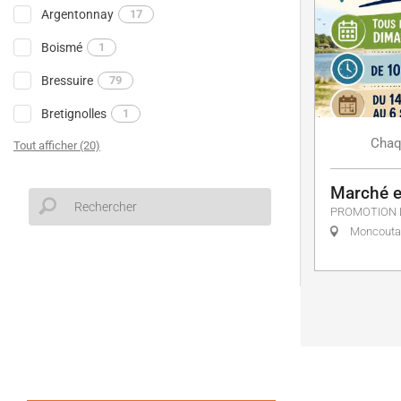
Argentonnay
17
Boismé
1
Bressuire
79
Bretignolles
1
Chaq
Tout afficher (20)
Marché es
PROMOTION 
Moncoutan