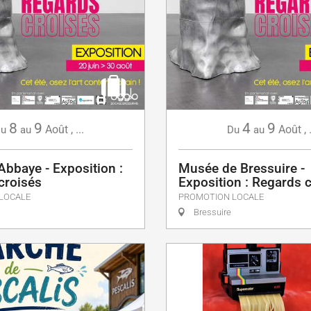
8
9
4
9
Août
,
...
Août
,
u
au
Du
au
Abbaye - Exposition :
Musée de Bressuire -
croisés
Exposition : Regards 
LOCALE
PROMOTION LOCALE
Bressuire