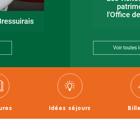
en Bocage
patrim
Bressuirais
l'Office d
ressuirais
Voir toutes l
ures
Idées séjours
Bill