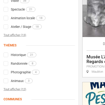
Visite
38
Spectacle
21
Animation locale
18
Atelier / Stage
18
Tout afficher (13)
D
THÈMES
Historique
21
Musée L'
Regards 
Randonnée
8
PROMOTION 
Mauléon
Photographie
4
Animaux
3
Tout afficher (12)
COMMUNES