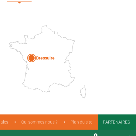
DEUX-SÈVRES
Paris
Bressuire
ales
Qui sommes nous ?
Plan du site
PARTENAIRES