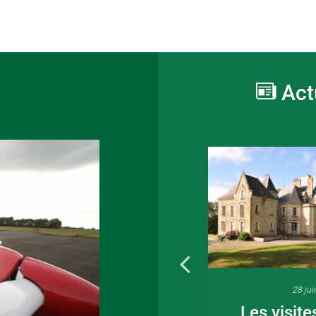
Act
16 juin 2026
28 jui
Fête de la musique
Les visite