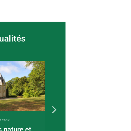
ualités
n 2026
22 juin 2026
s nature et
Visite guidée en