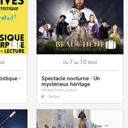
7
10
ût
Août
Du
au
tistique -
Spectacle nocturne - Un
mystérieux héritage
PROMOTION LOCALE
Cerizay