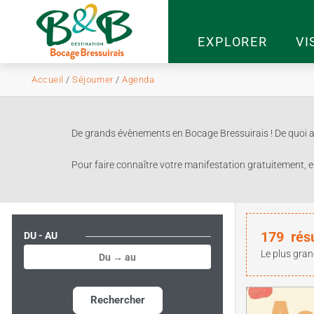
EXPLORER
VI
Accueil
/
Séjourner
/
Agenda
De grands évènements en Bocage Bressuirais ! De quoi ag
Pour faire connaître votre manifestation gratuitement, e
179
rés
DU - AU
Le plus gran
Rechercher