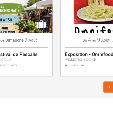
9
4
9
Dimanche
Août
Août
,
ue
Du
au
tival de Pescalis
Exposition - Omnifoo
LOCALE
PROMOTION LOCALE
t-sur-Sèvre
Bressuire
1