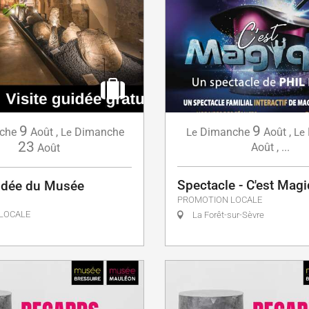
9
9
che
Août
,
Dimanche
Dimanche
Août
,
Le
Le
Le
23
Août
,
...
Août
Spectacle - C'est Magi
uidée du Musée
PROMOTION LOCALE
LOCALE
La Forêt-sur-Sèvre