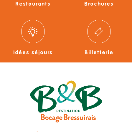
Restaurants
Brochures
Idées séjours
Billetterie