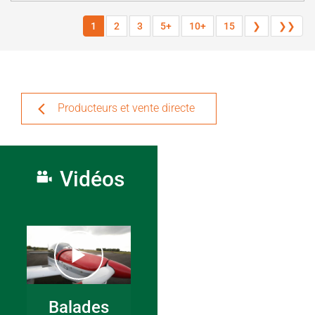
1
2
3
5+
10+
15
❯
❯❯
Producteurs et vente directe
Vidéos
Balades