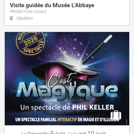
Visite guidée du Musée L'Abbaye
PROMOTION LOCALE
Mauléon
9
10
Dimanche
Août
,
Lundi
Août
,
...