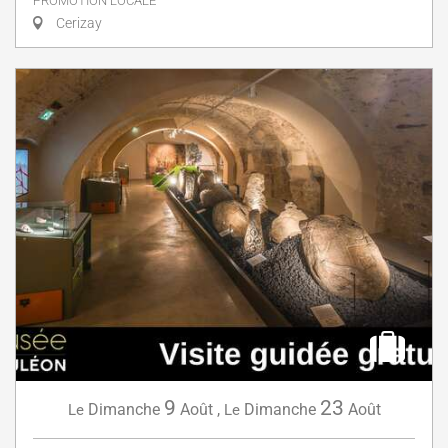
PROMOTION LOCALE
Cerizay
9
23
Dimanche
Août
,
Dimanche
Août
Le
Le