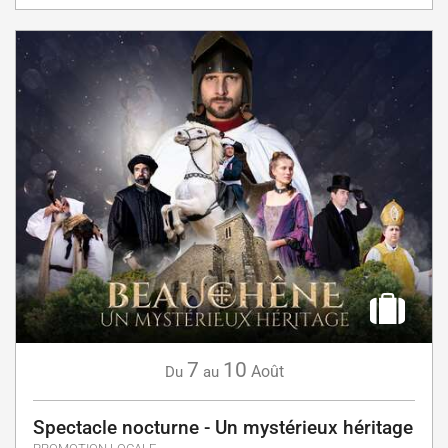
7
10
Août
Du
au
Spectacle nocturne - Un mystérieux héritage