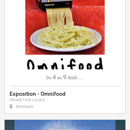
4
9
Août
,
...
Du
au
Exposition - Omnifood
PROMOTION LOCALE
Bressuire